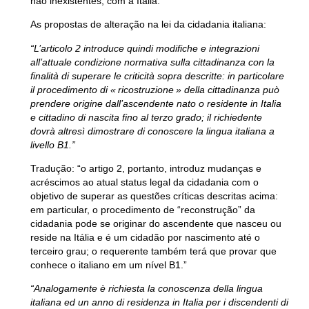
não inexistentes, com a Itália.”
As propostas de alteração na lei da cidadania italiana:
“L’articolo 2 introduce quindi modifiche e integrazioni
all’attuale condizione normativa sulla cittadinanza con la
finalità di superare le criticità sopra descritte: in particolare
il procedimento di « ricostruzione » della cittadinanza può
prendere origine dall’ascendente nato o residente in Italia
e cittadino di nascita fino al terzo grado; il richiedente
dovrà altresì dimostrare di conoscere la lingua italiana a
livello B1.”
Tradução:
“o artigo 2, portanto, introduz mudanças e
acréscimos ao atual status legal da cidadania com o
objetivo de superar as questões críticas descritas acima:
em particular, o
procedimento de “reconstrução” da
cidadania pode se originar do ascendente que nasceu ou
reside na Itália e é um cidadão por nascimento até o
terceiro grau
; o requerente também terá que
provar que
conhece o italiano em um nível B1
.”
“Analogamente è richiesta la conoscenza della lingua
italiana ed un anno di residenza in Italia per i discendenti di