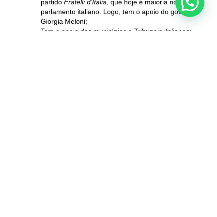
partido
Fratelli d’Italia
, que hoje é maioria no
parlamento italiano. Logo, tem o apoio do governo
Giorgia Meloni;
Tem o apoio dos municípios e Tribunais italianos;
Tem o apoio da
Associazione Nazionale Comuni
Italiani
– ANCI
Não reconheceu a cidadania italiana ainda?
Não sabe
como?
Nós sabemos. Fale conosco pelo whatsapp
aqui.
e agende
uma consultoria.
Oferecemos
20 minutos de consultoria gratuita aos
iniciantes
no processo de reconhecimento da cidadania
italiana.
Na Minha Família Italiana, não nos limitamos a dar
conselhos. Nós cuidamos de todos os processos pré e pós
reconhecimento da cidadania italiana: encomenda das
certidões de registro civil do Brasil e da Itália; preparação
de toda a sua pasta de documentos, quer você se inscreva