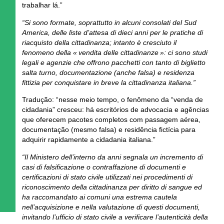
trabalhar lá.”
“Si sono formate, soprattutto in alcuni consolati del Sud
America, delle liste d’attesa di dieci anni per le pratiche di
riacquisto della cittadinanza; intanto è cresciuto il
fenomeno della « vendita delle cittadinanze »: ci sono studi
legali e agenzie che offrono pacchetti con tanto di biglietto
salta turno, documentazione (anche falsa) e residenza
fittizia per conquistare in breve la cittadinanza italiana.”
Tradução:
“nesse meio tempo, o fenômeno da “venda de
cidadania” cresceu: há escritórios de advocacia e agências
que oferecem pacotes completos com passagem aérea,
documentação (mesmo falsa) e residência fictícia para
adquirir rapidamente a cidadania italiana.”
“Il Ministero dell’interno da anni segnala un incremento di
casi di falsificazione o contraffazione di documenti e
certificazioni di stato civile utilizzati nei procedimenti di
riconoscimento della cittadinanza per diritto di sangue ed
ha raccomandato ai comuni una estrema cautela
nell’acquisizione e nella valutazione di questi documenti,
invitando l’ufficio di stato civile a verificare l’autenticità della