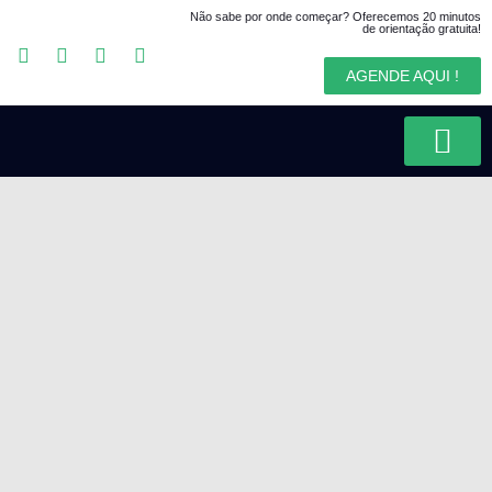
Não sabe por onde começar? Oferecemos 20 minutos
de orientação gratuita!
AGENDE AQUI !
Solicitar Cidadania Italiana
Encomendar Documentos na Italia
Pesquisar Origens na Itália
Explorar Arquivos