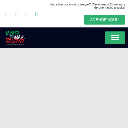
Não sabe por onde começar? Oferecemos 20 minutos
de orientação gratuita!
AGENDE AQUI !
Solicitar Cidadania Italiana
Encomendar Documentos na Italia
Pesquisar Origens na Itália
Explorar Arquivos