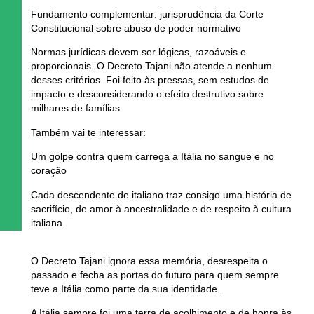
Fundamento complementar: jurisprudência da Corte
Constitucional sobre abuso de poder normativo
Normas jurídicas devem ser
lógicas, razoáveis e
proporcionais
. O Decreto Tajani
não atende a nenhum
desses critérios
. Foi feito às pressas, sem estudos de
impacto e
desconsiderando o efeito destrutivo sobre
milhares de famílias.
Também vai te interessar:
Um golpe contra quem carrega a Itália no sangue e no
coração
Cada descendente de italiano traz consigo uma história de
sacrifício, de amor à ancestralidade e de respeito à cultura
italiana.
O Decreto Tajani
ignora essa memória, desrespeita o
passado e fecha as portas do futuro
para quem sempre
teve a Itália como parte da sua identidade.
A Itália sempre foi uma terra de acolhimento e de honra às