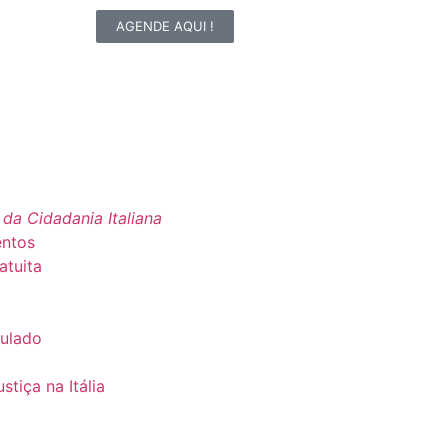
AGENDE AQUI !
 da Cidadania Italiana
entos
atuita
sulado
tiça na Itália