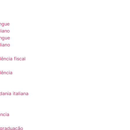
ingue
liano
ingue
liano
ência fiscal
dência
a
ania italiana
ência
 graduação