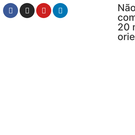
Não
com
20 
ori