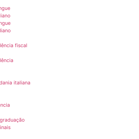
ingue
liano
ingue
liano
ência fiscal
dência
a
ania italiana
ência
 graduação
inais