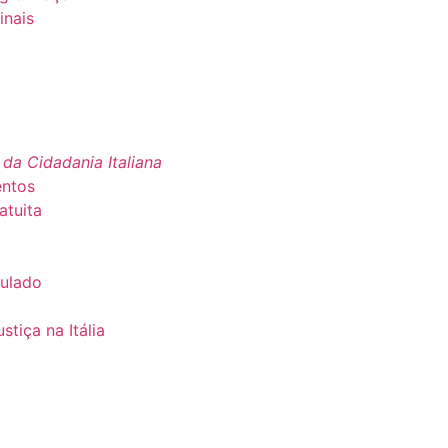
inais
 da Cidadania Italiana
entos
atuita
sulado
tiça na Itália