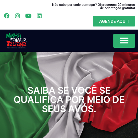
Não sabe por onde começar? Oferecemos 20 minutos
de orientação gratuita!
AGENDE AQUI !
SAIBA SE VOCÊ SE
QUALIFICA POR MEIO DE
SEUS AVÓS.