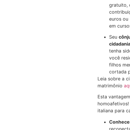
gratuito
contribui
euros ou
em cursos
Seu
cônj
cidadania
tenha sid
você resi
filhos me
cortada 
Leia sobre a ci
matrimônio
aq
Esta vantagem
homoafetivos! 
italiana para 
Conhecer 
reconect