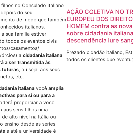
filhos no Consulado Italiano
AÇÃO COLETIVA NO T
, depois do seu
EUROPEU DOS DIREITO
imento de modo que também
HOMEM contra as nova
onhecidos italianos.
sobre cidadania italian
a sua família estiver
descendência iure sang
do todos os eventos civis
ntos/casamentos/
Prezado cidadão italiano, Es
vórcios) a
cidadania italiana
todos os clientes que eventu
á a ser transmitida às
 futuras
, ou seja, aos seus
snetos, etc.
dadania italiana
você
amplia
ctivas para si ou para a
poderá proporciar a você
 aos seus filhos uma
de alto nível na Itália ou
o ensino desde as séries
ais até a universidade é