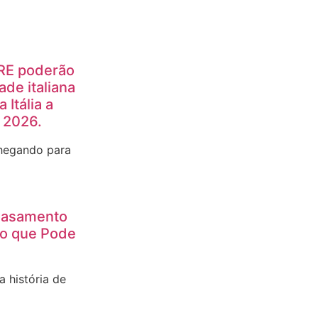
AIRE poderão
ade italiana
Itália a
e 2026.
hegando para
 Casamento
 o que Pode
 história de