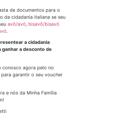
pasta de documentos para o
 da cidadania italiana se seu
 seu
avô/avó
,
bisavô/bisavó
avó
.
esentear a cidadania
da ganhar a desconto de
le conosco agora pelo no
para garantir o seu voucher
era e nós da Minha Família
m!
tti