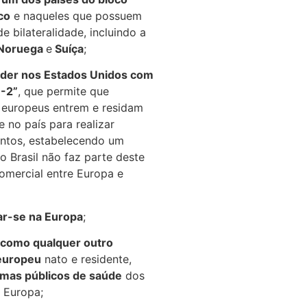
co
e naqueles que possuem
e bilateralidade, incluindo a
, Noruega
e
Suíça
;
er nos Estados Unidos com
E-2”
, que permite que
 europeus entrem e residam
e no país para realizar
entos, estabelecendo um
o Brasil não faz parte deste
omercial entre Europa e
r-se na Europa
;
, como qualquer outro
europeu
nato e residente,
emas públicos de saúde
dos
 Europa;