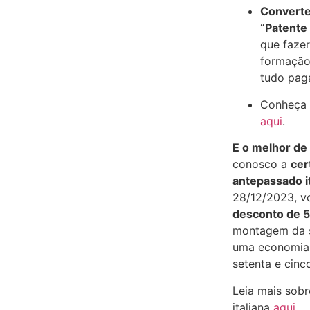
Converte
“Patente
que faze
formação
tudo pag
Conheça 
aqui
.
E o melhor de
conosco a
cer
antepassado i
28/12/2023, 
desconto de
montagem da 
uma economia 
setenta e cinc
Leia mais sobr
italiana
aqui
.