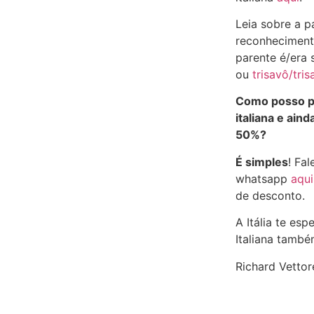
Leia sobre a 
reconhecimento
parente é/era
ou
trisavô/tris
Como posso pr
italiana e ain
50%?
É simples
! Fa
whatsapp
aqui
de desconto.
A Itália te esp
Italiana també
Richard Vettore