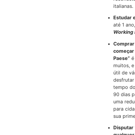
italianas.
Estudar e
até 1 ano
Working 
Comprar u
começar a
Paese”
é
muitos, e
útil de v
desfrutar
tempo do
90 dias p
uma redu
para cid
sua primei
Disputar
qualquer