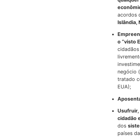
econômi
acordos d
Islândia
Empreend
o “visto 
cidadãos
livrement
investim
negócio (
tratado c
EUA);
Aposenta
Usufruir
cidadão 
dos
sist
países da