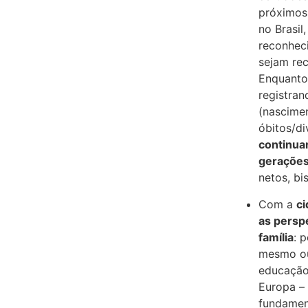
próximos 
no Brasil
reconhec
sejam rec
Enquanto 
registran
(nascime
óbitos/di
continuar
gerações
netos, bi
Com a
ci
as perspe
família
: 
mesmo ou
educação 
Europa – 
fundament