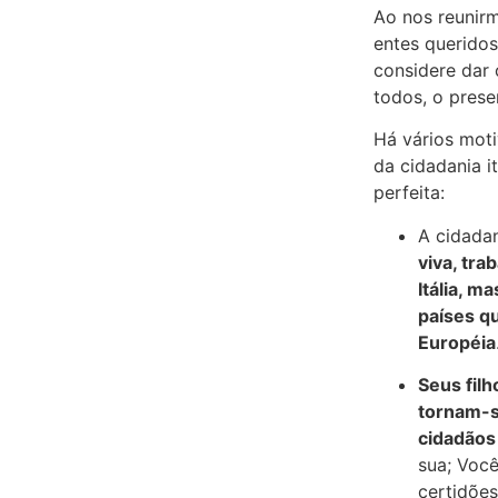
Ao nos reunir
entes queridos
considere dar 
todos, o prese
Há vários moti
da cidadania it
perfeita:
A cidadan
viva, tra
Itália, m
países q
Européia
Seus fil
tornam-
cidadãos 
sua; Você
certidõe