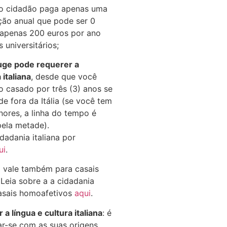
, o cidadão paga apenas uma
ção anual que pode ser 0
 apenas 200 euros por ano
 universitários;
uge pode requerer a
 italiana
, desde que você
o casado por três (3) anos se
de fora da Itália (se você tem
nores, a linha do tempo é
pela metade).
dadania italiana por
ui
.
 vale também para casais
Leia sobre a a cidadania
casais homoafetivos
aqui
.
a língua e cultura italiana
: é
ar-se com as suas origens