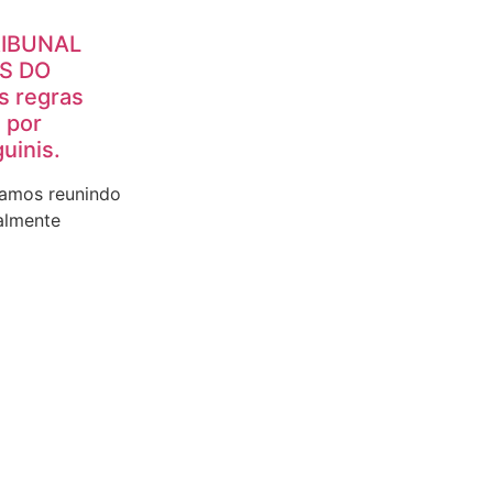
RIBUNAL
S DO
s regras
a por
uinis.
tamos reunindo
almente