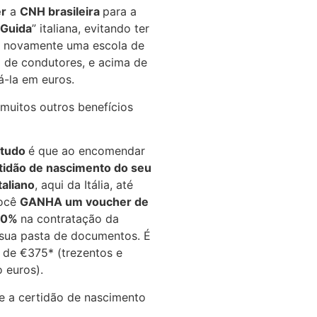
r
a
CNH brasileira
para a
 Guida
” italiana, evitando ter
r novamente uma escola de
 de condutores, e acima de
á-la em euros.
muitos outros benefícios
 tudo
é que ao encomendar
tidão de nascimento do seu
taliano
, aqui da Itália, até
você
GANHA um voucher de
 50%
na contratação da
sua pasta de documentos.
É
de €375* (trezentos e
o euros).
e a certidão de nascimento