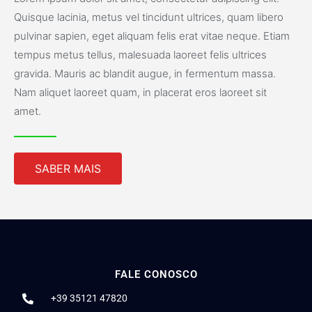
Quisque lacinia, metus vel tincidunt ultrices, quam libero
pulvinar sapien, eget aliquam felis erat vitae neque. Etiam
tempus metus tellus, malesuada laoreet felis ultrices
gravida. Mauris ac blandit augue, in fermentum massa.
Nam aliquet laoreet quam, in placerat eros laoreet sit
amet.
SABER MAIS
FALE CONOSCO
+39 35121 47820