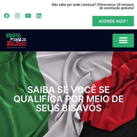
Não sabe por onde começar? Oferecemos 20 minutos
de orientação gratuita!
AGENDE AQUI !
SAIBA SE VOCÊ SE
QUALIFICA POR MEIO DE
SEUS BISAVÓS