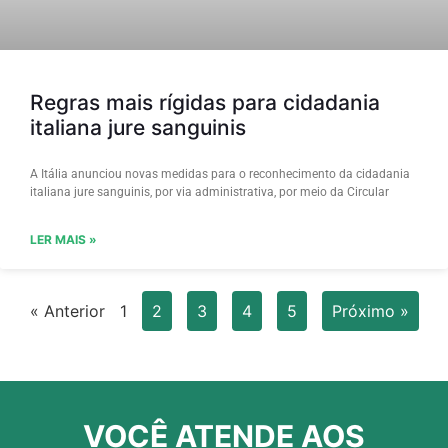
Regras mais rígidas para cidadania
italiana jure sanguinis
A Itália anunciou novas medidas para o reconhecimento da cidadania
italiana jure sanguinis, por via administrativa, por meio da Circular
LER MAIS »
« Anterior
1
2
3
4
5
Próximo »
VOCÊ ATENDE AOS