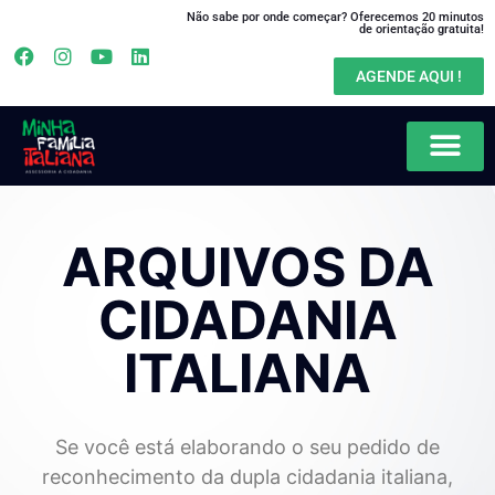
Não sabe por onde começar? Oferecemos 20 minutos
de orientação gratuita!
AGENDE AQUI !
Solicitar Cidadania Italiana
Encomendar Documentos na Italia
Pesquisar Origens na Itália
Explorar Arquivos
ARQUIVOS DA
CIDADANIA
ITALIANA​
Se você está elaborando o seu pedido de
reconhecimento da dupla cidadania italiana,